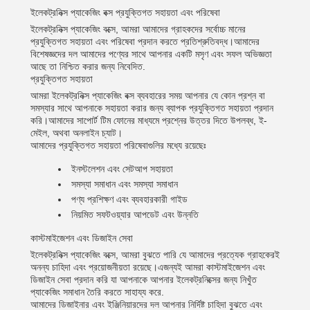
ইলেকট্রনিক্স প্যাকেজিং বক্স প্রযুক্তিগত সহায়তা এবং পরিষেবা
ইলেকট্রনিক্স প্যাকেজিং বক্সে, আমরা আমাদের গ্রাহকদের সর্বোচ্চ মানের
প্রযুক্তিগত সহায়তা এবং পরিষেবা প্রদান করতে প্রতিশ্রুতিবদ্ধ।আমাদের
বিশেষজ্ঞদের দল আমাদের পণ্যের সাথে আপনার একটি মসৃণ এবং সফল অভিজ্ঞতা
আছে তা নিশ্চিত করার জন্য নিবেদিত.
প্রযুক্তিগত সহায়তা
আমরা ইলেকট্রনিক্স প্যাকেজিং বক্স ব্যবহারের সময় আপনার যে কোন প্রশ্ন বা
সমস্যার সাথে আপনাকে সহায়তা করার জন্য ব্যাপক প্রযুক্তিগত সহায়তা প্রদান
করি।আমাদের সাপোর্ট টিম ফোনের মাধ্যমে প্রশ্নের উত্তর দিতে উপলব্ধ, ই-
মেইল, অথবা অনলাইন চ্যাট।
আমাদের প্রযুক্তিগত সহায়তা পরিষেবাগুলির মধ্যে রয়েছেঃ
ইনস্টলেশন এবং সেটআপ সহায়তা
সমস্যা সমাধান এবং সমস্যা সমাধান
পণ্য প্রশিক্ষণ এবং ব্যবহারকারী গাইড
নিয়মিত সফটওয়্যার আপডেট এবং উন্নতি
কাস্টমাইজেশন এবং ডিজাইন সেবা
ইলেকট্রনিক্স প্যাকেজিং বক্সে, আমরা বুঝতে পারি যে আমাদের প্রত্যেক গ্রাহকেরই
অনন্য চাহিদা এবং প্রয়োজনীয়তা রয়েছে।এজন্যই আমরা কাস্টমাইজেশন এবং
ডিজাইন সেবা প্রদান করি যা আপনাকে আপনার ইলেকট্রনিক্সের জন্য নিখুঁত
প্যাকেজিং সমাধান তৈরি করতে সাহায্য করে.
আমাদের ডিজাইনার এবং ইঞ্জিনিয়ারদের দল আপনার নির্দিষ্ট চাহিদা বুঝতে এবং