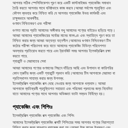
আপনার সঠিক স্পেসিফিকেশন পূরণ করে একটি কাস্টমাইজড প্যাকেজিং সমাধান
তৈরি করতে আপনার সাথে ঘনিষ্ঠভাবে কাজ করবে।আমরা সর্বশেষ প্রযুক্তি এবং
কৌশল ব্যবহার করে নিশ্চিত করি যে আপনার প্যাকেজিং উভয় কার্যকরী এবং
চাক্ষুষভাবে আকর্ষণীয়.
গুণমান নিশ্চিতকরণ এবং পরীক্ষা
গুণগত মানের প্রতি আমাদের অঙ্গীকার শুধু আমাদের পণ্যের বাইরেও ছড়িয়ে পড়ে।
আমরা আমাদের প্যাকেজিংয়ের সর্বোচ্চ মানের মানদণ্ড এবং স্থায়িত্ব পূরণ করে তা
নিশ্চিত করার জন্য আমরা অত্যন্ত যত্নশীল।আমাদের গুণমান নিশ্চিতকরণ টিম
কঠোর পরীক্ষা পরিচালনা করে যাতে আমাদের প্যাকেজিং বিভিন্ন পরিবেশগত
অবস্থার প্রতিরোধ করতে পারে এবং ট্রানজিট সময় আপনার ইলেকট্রনিক্স রক্ষা
করতে পারে.
গ্যারান্টি ও মেরামতের সেবা
আমরা আমাদের পণ্যের গুণমানের পিছনে দাঁড়িয়ে আছি এবং উপাদান বা কারিগরির
কোন ত্রুটির জন্য একটি গ্যারান্টি প্রদান করি।আমাদের টিম আপনাকে মেরামত বা
প্রতিস্থাপন সাহায্য করার জন্য উপলব্ধ.
ইলেকট্রনিক্স প্যাকেজিং বক্স বেছে নেওয়ার জন্য আপনাকে ধন্যবাদ। আমরা
আপনাকে ব্যতিক্রমী প্রযুক্তিগত সহায়তা এবং পরিষেবা প্রদানের জন্য নিবেদিত
যাতে আমাদের পণ্যের সাথে আপনার অভিজ্ঞতা যতটা সম্ভব নির্বিঘ্নে হয়।
প্যাকেজিং এবং শিপিংঃ
ইলেকট্রনিক্স প্যাকেজিং বক্স প্যাকেজিং এবং শিপিং
আমাদের ইলেকট্রনিক্স প্যাকেজিং বক্সটি শিপিংয়ের সময় আপনার পণ্যের নিরাপত্তা
নিশ্চিত করার জন্য সাবধানে প্যাকেজ করা হয়।আমরা উচ্চ মানের উপকরণ এবং