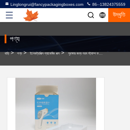
Linglongrui@fancypackagingboxes.com
86--13824375559
উদ্ধৃতি
পণ্য
>
>
>
বাড়ি
পণ্য
ইলেকট্রনিক্স প্যাকেজিং বক্স
সুরক্ষার জন্য গরম স্ট্যাম্প ফয়েল পৃষ্ঠের সমাপ্তি সহ সহজ ইলেকট্রনিক্স প্যাকেজিং বক্স