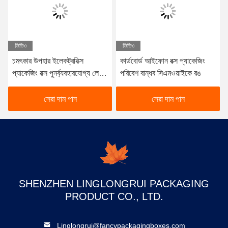
ভিডিও
ভিডিও
চমৎকার উপহার ইলেকট্রনিক্স
কার্ডবোর্ড আইফোন বক্স প্যাকেজিং
প্যাকেজিং বক্স পুনর্ব্যবহারযোগ্য লেপা
পরিবেশ বান্ধব সিএমওয়াইকে রঙ
কাগজ উপাদান
সেরা দাম পান
সেরা দাম পান
SHENZHEN LINGLONGRUI PACKAGING
PRODUCT CO., LTD.
Linglongrui@fancypackagingboxes.com