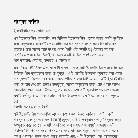
পণ্যের বর্ণনাঃ
ইলেকট্রনিক্স প্যাকেজিং বক্স
এই ইলেকট্রনিক্স প্যাকেজিং বক্স বিভিন্ন ইলেকট্রনিক্স পণ্যের জন্য একটি সুরক্ষিত
এবং চাক্ষুষভাবে আকর্ষণীয় প্যাকেজিং সমাধান প্রদান করার জন্য ডিজাইন করা
হয়েছে। উচ্চ মানের আর্ট কাগজ থেকে তৈরি,এই বাক্সটি শুধু টেকসই নয় বরং
সামগ্রিক প্যাকেজিং ডিজাইনের জন্য একটি মার্জিত স্পর্শ যোগ করে.
শিল্প ব্যবহারঃ মেইলিং, উপহার ও কারুশিল্প
এর শক্তিশালী নির্মাণ এবং আকর্ষণীয় নকশা সঙ্গে, এই ইলেকট্রনিক্স প্যাকেজিং বক্স
বিভিন্ন শিল্প ব্যবহারের জন্য উপযুক্ত। এটি মেইলিং উদ্দেশ্যে ব্যবহার করা যেতে
পারে,পণ্যটি নিরাপদে প্রাপকের কাছে পৌঁছে দেওয়া নিশ্চিত করা. এটি ইলেকট্রনিক
পণ্য উপহার দেওয়ার জন্যও উপযুক্ত, বিশেষ অনুষ্ঠানের জন্য এটি একটি আদর্শ
প্যাকেজিং পছন্দ করে। উপরন্তু, এর সহজ নকশা এটি হস্তশিল্প প্রকল্পের জন্য
একটি দুর্দান্ত বিকল্প করে তোলে,কাস্টমাইজেশন এবং ব্যক্তিগতকরণের অনুমতি
দেয়.
নকশাঃ সহজ এবং কার্যকরী
এই ইলেকট্রনিক্স প্যাকেজিং বক্সের নকশা সহজ কিন্তু কার্যকর। এটি একটি
পরিষ্কার এবং ন্যূনতম নকশা বৈশিষ্ট্যযুক্ত, এটি ইলেকট্রনিক্স পণ্য বিস্তৃত জন্য
উপযুক্ত করে তোলে।বাক্সটি একত্রিত করা সহজ এবং পণ্যটির জন্য একটি
নিরাপদ ফিট প্রদান করে, পরিবহনের সময় তার নিরাপত্তা নিশ্চিত করে। সহজ
নকশা এছাড়াও সহজ সঞ্চয় করার অনুমতি দেয়, এটি বিক্রেতা এবং গ্রাহকদের