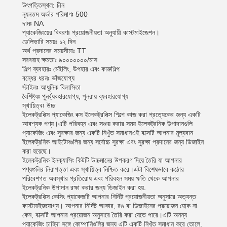
উৎপত্তিস্থল: চীন
ন্যূনতম অর্ডার পরিমাণঃ 500
দামঃ NA
প্যাকেজিংয়ের বিবরণঃ প্রয়োজনীয়তা অনুযায়ী কাস্টমাইজেশন।
ডেলিভারি সময়ঃ ১২ দিন
অর্থ প্রদানের সময়সীমাঃ TT
সরবরাহ ক্ষমতাঃ ৯০০০০০০০/মাস
শিল্প ব্যবহারঃ মেইলিং, উপহার এবং কারুশিল্প
বন্ধের ধরনঃ ভাঁজযোগ্য
স্টাইলঃ আধুনিক বিলাসিতা
বৈশিষ্ট্যঃ পুনর্ব্যবহারযোগ্য, পুনরায় ব্যবহারযোগ্য
স্থায়িত্বঃ উচ্চ
ইলেকট্রনিক্স প্যাকেজিং বক্স ইলেকট্রনিক্স শিল্পে কাজ করা প্রত্যেকের জন্য একটি
আবশ্যক পণ্য।এটি পরিবহন এবং সঞ্চয় করার সময় ইলেকট্রনিক উপাদানগুলি
প্যাকেজিং এবং সুরক্ষার জন্য একটি নিখুঁত সমাধানএই বাক্সটি আপনার মূল্যবান
ইলেকট্রনিক আইটেমগুলির জন্য সর্বোচ্চ সুরক্ষা এবং সুরক্ষা প্রদানের জন্য ডিজাইন
করা হয়েছে।
ইলেকট্রনিক ইনক্যাসিং কিটটি উচ্চমানের উপকরণ দিয়ে তৈরি যা আপনার
পণ্যগুলির নিরাপত্তা এবং স্থায়িত্ব নিশ্চিত করে।এটা বিশেষভাবে কঠোর
পরিবেশগত অবস্থার প্রতিরোধ এবং পরিবহন সময় ক্ষতি থেকে আপনার
ইলেকট্রনিক উপাদান রক্ষা করার জন্য ডিজাইন করা হয়.
ইলেকট্রনিক্স কেসিং প্যাকেজটি আপনার নির্দিষ্ট প্রয়োজনীয়তা অনুসারে অত্যন্ত
কাস্টমাইজযোগ্য। আপনার নির্দিষ্ট আকার, রঙ বা ডিজাইনের প্রয়োজন হোক না
কেন, বাক্সটি আপনার প্রয়োজন অনুসারে তৈরি করা যেতে পারে।এটি অনন্য
প্যাকেজিং চাহিদা সঙ্গে কোম্পানিগুলির জন্য এটি একটি নিখুঁত সমাধান করে তোলে.