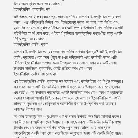
উভয় জন্য সুবিধাজনক করে তোলে।
ইলেকট্রনিক্স প্যাকেজিং বক্স
এই উচ্চমানের ইলেকট্রনিক্স প্যাকেজিং বক্স দিয়ে আপনার ইলেকট্রনিক্স পণ্য রক্ষা
করুন। এর শক্তিশালী নির্মাণ এবং নির্ভরযোগ্য নকশা আপনার পণ্য শিপিং এবং
হ্যান্ডলিং সময় ভাল সুরক্ষিত নিশ্চিত.এর আর্ট পেপার উপাদানটি প্যাকেজিংয়ে একটি
পরিশীলিত স্পর্শ যোগ করে, এটিকে প্রিমিয়াম ইলেকট্রনিক পণ্যগুলির জন্য একটি
নিখুঁত পছন্দ করে তোলে।
ইলেকট্রনিক্স কেসিং প্যাক
আপনার ইলেকট্রনিক্স পণ্যের জন্য প্যাকেজিং সমাধান খুঁজছেন? এই ইলেকট্রনিক্স
কেসিং প্যাকেজ থেকে আর খুঁজুন না।এর শক্তিশালী এবং কার্যকরী নকশা এটি
বিভিন্ন ইলেকট্রনিক পণ্যের জন্য উপযুক্ত করে তোলে, যখন এর আর্ট পেপার
উপাদান সামগ্রিক প্যাকেজিং একটি মার্জিত স্পর্শ যোগ করে।
ইলেকট্রনিক্স কেসিং প্যাকেজ বক্স
এই ইলেকট্রনিক্স কেসিং প্যাকেজ বক্স স্টাইল এবং কার্যকারিতা এর নিখুঁত সমন্বয়।
এর সহজ নকশা এটি ইলেকট্রনিক্স পণ্য বিস্তৃত জন্য উপযুক্ত করে তোলে,যখন
এর আর্ট পেপার উপাদান প্যাকেজিং একটি বিলাসিতা স্পর্শ যোগ করেএই প্যাকেজিং
বাক্সের সাহায্যে আপনি নিশ্চিত করতে পারবেন যে আপনার ইলেকট্রনিক পণ্যগুলি
ভালভাবে সুরক্ষিত এবং চাক্ষুষভাবে আকর্ষণীয় উপায়ে উপস্থাপন করা হয়েছে।
কাগজের উপহার বাক্স
আপনার ইলেকট্রনিক পণ্যগুলিকে এই কাগজের উপহার বাক্স দিয়ে আলাদা করুন।
এর উচ্চমানের আর্ট কাগজের উপাদান এবং সহজ নকশা এটিকে ইলেকট্রনিক পণ্য
উপহার দেওয়ার জন্য আদর্শ প্যাকেজিং পছন্দ করে তোলে।এটি সামগ্রিক
প্যাকেজিংয়ে একটি স্পর্শ যোগ করেবিশেষ অনুষ্ঠানের জন্য এটি একটি নিখুঁত পছন্দ।