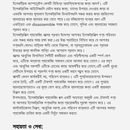
ইলেকট্রিক কম্পোনেন্টস কেসটি বিভিন্ন অ্যাপ্লিকেশনের জন্য আদর্শ। এটি
ইলেকট্রনিক আইটেমগুলি মেইল করার জন্য, তাদের উপহার দেওয়ার জন্য বা
এমনকি আপনার মূল্যবান ইলেকট্রনিক ডিভাইসগুলি সঞ্চয় করার জন্য ব্যক্তিগত
ব্যবহারের জন্য ব্যবহার করা যেতে পারে।এর ভাঁজযোগ্য বন্ধের ধরন এটি
একত্রিত এবং disassemble সহজ করে তোলে, সুবিধা এবং ব্যবহারের সহজতা
প্রদান করে।
ইলেকট্রনিক্স প্যাকেজিং বক্সের প্রধান উদ্দেশ্য আপনার ইলেকট্রনিক্স পণ্য পরিবহন
এবং সঞ্চয় করার সময় রক্ষা করা।এর উচ্চ স্থায়িত্ব নিশ্চিত করে যে আপনার
পণ্যগুলি কোনও বাহ্যিক ক্ষতি থেকে নিরাপদ, যা প্রস্তুতকারক এবং গ্রাহক
উভয়ের জন্য মানসিক শান্তি এবং আশ্বাস প্রদান করে।
বক্সের আধুনিক বিলাসিতা শৈলীটি কমনীয়তা এবং পরিশীলনের একটি স্পর্শ যোগ
করে, এটিকে অন্যান্য প্যাকেজিং সমাধান থেকে আলাদা করে তোলে। এর মসৃণ
এবং আধুনিক নকশাটি এটিকে চোখের কাছে আকর্ষণীয় করে তোলে,এটি একটি খুচরা
সেটিংসে উপহার বা প্রদর্শন পণ্য জন্য একটি মহান পছন্দ করে তোলে.
বাক্সটি কেবল কার্যকরীই নয়, পরিবেশ বান্ধবও। এটি পুনর্ব্যবহারযোগ্য উপকরণ
থেকে তৈরি, এটি একটি টেকসই প্যাকেজিং সমাধান করে তোলে। এর পুনরায়
ব্যবহারযোগ্যতাও এর মূল্য যোগ করে,এটিকে ব্যবসায়ের জন্য একটি ব্যয়বহুল
বিকল্প করে তোলা.
উপসংহারে, ইলেকট্রনিক্স প্যাকেজিং বক্স একটি অত্যন্ত বহুমুখী এবং টেকসই পণ্য
যা আপনার ইলেকট্রনিক পণ্যগুলির জন্য প্রয়োজনীয় সুরক্ষা প্রদান করে। এর
কাস্টমাইজেশন বিকল্প, আধুনিক নকশা,এবং পরিবেশ বান্ধবতা এটি আপনার সমস্ত
প্যাকেজিং চাহিদা জন্য একটি নিখুঁত সমাধান করতে.
সহায়তা ও সেবা: