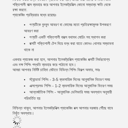
শক্তিশালী বাক্স ব্যবহার করে আপনার ইলেকট্রনিক্স কোনো সম্ভাব্য ক্ষতি থেকে
রক্ষা করতে.
প্যাকেজিং প্রক্রিয়ার মধ্যে রয়েছেঃ
পণ্যটিকে বুদবুদ আবরণ বা ফোমের মতো প্রতিরক্ষামূলক উপকরণে
আবরণ করা
পণ্যটি একটি শক্তিশালী বাক্সে যথাযথ মোচিং সহ স্থাপন করা
বক্সটি শক্তিশালী টেপ দিয়ে বন্ধ করা যাতে কোনও খোলার সম্ভাবনা
থাকে না
একবার প্যাকেজ করা হলে, আপনার ইলেকট্রনিক্স প্যাকেজিং বক্সটি নির্ভরযোগ্য
এবং দক্ষ শিপিং পদ্ধতি ব্যবহার করে পাঠানো হবে।
আমরা আপনার নির্দিষ্ট চাহিদা মেটাতে বিভিন্ন শিপিং বিকল্প অফার, সহঃ
স্ট্যান্ডার্ড শিপিং - 3-5 ব্যবসায়িক দিনের আনুমানিক বিতরণ সময়
এক্সপ্রেসড শিপিং - 1-2 ব্যবসায়িক দিনের আনুমানিক বিতরণ সময়
আন্তর্জাতিক শিপিং - আনুমানিক ডেলিভারি সময় অবস্থান অনুযায়ী
পরিবর্তিত হয়
নিশ্চিন্ত থাকুন, আপনার ইলেকট্রনিক্স প্যাকেজিং বক্স আপনার দরজায় পৌঁছে যাবে
নিখুঁত অবস্থায়।