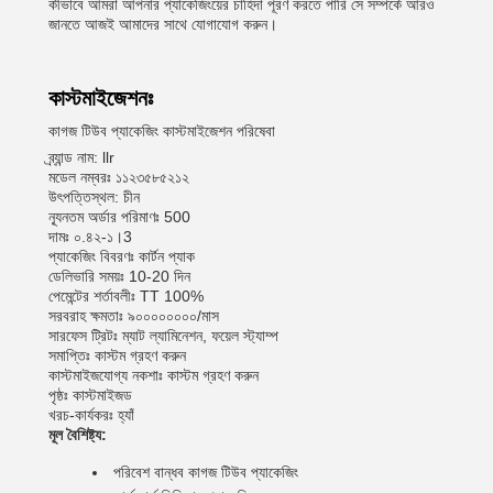
কীভাবে আমরা আপনার প্যাকেজিংয়ের চাহিদা পূরণ করতে পারি সে সম্পর্কে আরও
জানতে আজই আমাদের সাথে যোগাযোগ করুন।
কাস্টমাইজেশনঃ
কাগজ টিউব প্যাকেজিং কাস্টমাইজেশন পরিষেবা
ব্র্যান্ড নাম: llr
মডেল নম্বরঃ ১১২৩৫৮৫২১২
উৎপত্তিস্থল: চীন
ন্যূনতম অর্ডার পরিমাণঃ 500
দামঃ ০.৪২-১।3
প্যাকেজিং বিবরণঃ কার্টন প্যাক
ডেলিভারি সময়ঃ 10-20 দিন
পেমেন্টের শর্তাবলীঃ TT 100%
সরবরাহ ক্ষমতাঃ ৯০০০০০০০০/মাস
সারফেস ট্রিটঃ ম্যাট ল্যামিনেশন, ফয়েল স্ট্যাম্প
সমাপ্তিঃ কাস্টম গ্রহণ করুন
কাস্টমাইজযোগ্য নকশাঃ কাস্টম গ্রহণ করুন
পৃষ্ঠঃ কাস্টমাইজড
খরচ-কার্যকরঃ হ্যাঁ
মূল বৈশিষ্ট্য:
পরিবেশ বান্ধব কাগজ টিউব প্যাকেজিং