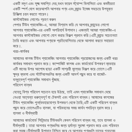
একটি মসৃণ এবং সূক্ষ্ম সমাপ্তি দেয়,যখন ফয়েল স্ট্যাম্প বিলাসিতা এবং কমনীয়তা
একটি স্পর্শ যোগ করেআপনি আপনার পণ্য এবং ব্র্যান্ড ইমেজ সবচেয়ে উপযুক্ত
চিকিত্সা চয়ন করতে পারেন।
কাস্টমাইজড লোগোঃ গ্রহণ করুন
পেপার টিউব প্যাকেজিং-এ, আমরা বিশ্বাস করি যে আপনার ব্র্যান্ডের লোগো
আপনার প্যাকেজিং-এর একটি অপরিহার্য উপাদান। এজন্যই আমরা প্যাকেজিং-এ
আপনার কাস্টমাইজড লোগো যোগ করার বিকল্প প্রদান করি।এটি ব্র্যান্ড সচেতনতা
তৈরি করতে এবং আপনার পণ্যকে প্রতিযোগিতার থেকে আলাদা করতে সহায়তা
করে।.
খরচ-কার্যকর
আমাদের কাগজ টিউব প্যাকেজিং আপনার প্যাকেজিং প্রয়োজনের জন্য একটি খরচ
কার্যকর সমাধান প্রদান করে। কম্পোজিট কাগজ এবং কার্ডবোর্ড উপকরণ ব্যবহার
এটি মানের উপর আপোষ ছাড়া একটি সাশ্রয়ী মূল্যের বিকল্প করে তোলে।এটি
ক্ষুদ্র ব্যবসা এবং স্টার্টআপগুলির জন্য একটি আদর্শ পছন্দ করে যা বাজেট-
বন্ধুত্বপূর্ণ প্যাকেজিং সমাধান খুঁজছে.
পরিবেশ বান্ধব
যেহেতু বিশ্ব পরিবেশ সচেতন হয়ে উঠছে, তাই এমন প্যাকেজিং সমাধান বেছে
নেওয়া অত্যন্ত গুরুত্বপূর্ণ যা টেকসই এবং পরিবেশ বান্ধব। আমাদের কাগজের
টিউব প্যাকেজিং পুনর্ব্যবহারযোগ্য উপকরণ থেকে তৈরি,এটি একটি পরিবেশ বান্ধব
পছন্দ করে তোলেএটিও হালকা, যা পরিবহনের সময় কার্বন পদচিহ্ন হ্রাস করে।
হালকা ও দীর্ঘস্থায়ী
আমাদের কার্ডবোর্ড সিলিন্ডার টিউবগুলি কেবল পরিবেশ বান্ধব নয়, তবে হালকা ও
দীর্ঘস্থায়ী। তারা আপনার পণ্যগুলির জন্য দুর্দান্ত সুরক্ষা প্রদান করে এবং পরিবহন
করা সহজ।দীর্ঘস্থায়ী উপাদান নিশ্চিত করে যে আপনার পণ্যগুলি তাদের গন্তব্যে