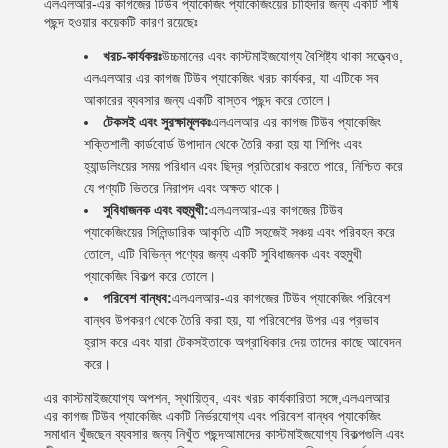
এলএলআর-এর কাগজের টিউব প্যাকেজিং প্যাকেজিংয়ের চাহিদার জন্য একটি শীর্ষ
পছন্দ হওয়ার কয়েকটি কারণ রয়েছেঃ
খরচ-কার্যকরঃ
উচ্চমানের এবং কাস্টমাইজযোগ্য বৈশিষ্ট্য থাকা সত্ত্বেও,
এলএলআর এর কাগজ টিউব প্যাকেজিং খরচ কার্যকর, যা এটিকে সব
আকারের ব্যবসার জন্য একটি বাস্তব পছন্দ করে তোলে।
টেকসই এবং সুরক্ষামূলকঃ
এলএলআর এর কাগজ টিউব প্যাকেজিং
শক্তিশালী কার্ডবোর্ড উপাদান থেকে তৈরি করা হয় যা শিপিং এবং
হ্যান্ডলিংয়ের সময় পরিধান এবং ছিদ্র প্রতিরোধ করতে পারে, নিশ্চিত করে
যে পণ্যটি ভিতরে নিরাপদ এবং অক্ষত থাকে।
সুবিধাজনক এবং বহুমুখী:
এলএলআর-এর কাগজের টিউব
প্যাকেজিংয়ের সিলিন্ডারিক আকৃতি এটি সহজেই সঞ্চয় এবং পরিবহন করে
তোলে, এটি বিভিন্ন পণ্যের জন্য একটি সুবিধাজনক এবং বহুমুখী
প্যাকেজিং বিকল্প করে তোলে।
পরিবেশ বান্ধব:
এলএলআর-এর কাগজের টিউব প্যাকেজিং পরিবেশ
বান্ধব উপকরণ থেকে তৈরি করা হয়, যা পরিবেশের উপর এর প্রভাব
হ্রাস করে এবং যারা টেকসইতাকে অগ্রাধিকার দেয় তাদের কাছে আবেদন
করে।
এর কাস্টমাইজযোগ্য অপশন, স্থায়িত্ব, এবং খরচ কার্যকারিতা সঙ্গে,এলএলআর
এর কাগজ টিউব প্যাকেজিং একটি নির্ভরযোগ্য এবং পরিবেশ বান্ধব প্যাকেজিং
সমাধান খুঁজছেন ব্যবসার জন্য নিখুঁত পছন্দআমাদের কাস্টমাইজযোগ্য বিকল্পগুলি এবং