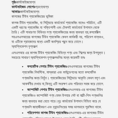
পৃষ্ঠঃ
কাস্টমাইজযোগ্য
কাস্টমাইজড লোগোঃ
গ্রহণযোগ্য
আকারঃ
কাস্টমাইজযোগ্য
কাগজের টিউব প্যাকেজিংয়ের ভূমিকা
কাগজ টিউব প্যাকেজিং, যা সিলিন্ডার কার্ডবোর্ড প্যাকেজিং নামেও পরিচিত, এটি
একটি ধরণের প্যাকেজিং যা শক্তিশালী এবং টেকসই কার্ডবোর্ড উপাদান থেকে
তৈরি। এটি সাধারণত বিভিন্ন পণ্য প্যাকেজিংয়ের জন্য ব্যবহৃত হয়,কসমেটিক্স
সহএলএলআরের কাগজের টিউব প্যাকেজিং কেবল কার্যকরী নয়, পরিবেশ বান্ধবও,
যা এটিকে গ্রাহকদের মধ্যে একটি জনপ্রিয় পছন্দ করে তোলে।
অ্যাপ্লিকেশন দৃশ্যকল্প
এলএলআর এর কাগজ টিউব প্যাকেজিং বিভিন্ন পণ্য এবং শিল্পের জন্য উপযুক্ত।
জমা দিন
সবচেয়ে সাধারণ অ্যাপ্লিকেশন দৃশ্যকল্পগুলির মধ্যে কয়েকটি হলঃ
কসমেটিক পেপার টিউব প্যাকেজিংঃ
এলএলআরের কাগজের টিউব
প্যাকেজিং লিবস্টিক, মাস্কারা এবং ফাউন্ডেশনের মতো কসমেটিক
পণ্যগুলির জন্য নিখুঁত। প্যাকেজিংয়ের সিলিন্ডার আকৃতি কেবল মসৃণ এবং
আকর্ষণীয় দেখায় না,কিন্তু এটি সংরক্ষণ এবং পরিবহন সহজ করে তোলে.
কম্পোজিট পেপার টিউব প্যাকেজিংঃ
এলএলআর-এর কাগজের টিউব
প্যাকেজিংও কম্পোজিট পণ্য যেমন উপহার সেট বা মাল্টি-পিস পণ্যগুলির
জন্য ব্যবহার করা যেতে পারে।দৃঢ় কার্ডবোর্ড উপাদান নিশ্চিত করে যে
পণ্যগুলি জাহাজীকরণ এবং হ্যান্ডলিংয়ের সময় ভালভাবে সুরক্ষিত থাকে.
পরিবেশগত কাগজ টিউব প্যাকেজিংঃ
এলএলআর-এর কাগজের টিউব