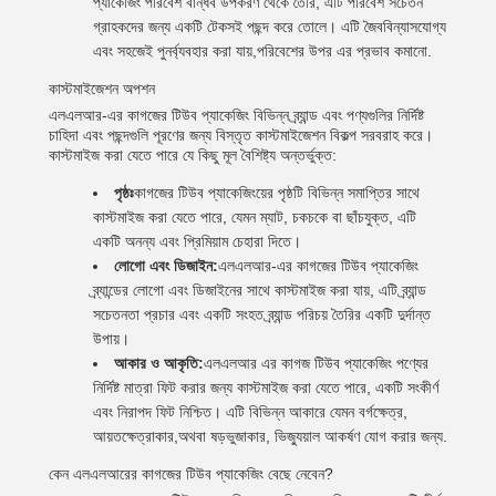
প্যাকেজিং পরিবেশ বান্ধব উপকরণ থেকে তৈরি, এটি পরিবেশ সচেতন
গ্রাহকদের জন্য একটি টেকসই পছন্দ করে তোলে। এটি জৈববিন্যাসযোগ্য
এবং সহজেই পুনর্ব্যবহার করা যায়,পরিবেশের উপর এর প্রভাব কমানো.
কাস্টমাইজেশন অপশন
এলএলআর-এর কাগজের টিউব প্যাকেজিং বিভিন্ন ব্র্যান্ড এবং পণ্যগুলির নির্দিষ্ট
চাহিদা এবং পছন্দগুলি পূরণের জন্য বিস্তৃত কাস্টমাইজেশন বিকল্প সরবরাহ করে।
কাস্টমাইজ করা যেতে পারে যে কিছু মূল বৈশিষ্ট্য অন্তর্ভুক্ত:
পৃষ্ঠঃ
কাগজের টিউব প্যাকেজিংয়ের পৃষ্ঠটি বিভিন্ন সমাপ্তির সাথে
কাস্টমাইজ করা যেতে পারে, যেমন ম্যাট, চকচকে বা ছাঁচযুক্ত, এটি
একটি অনন্য এবং প্রিমিয়াম চেহারা দিতে।
লোগো এবং ডিজাইন:
এলএলআর-এর কাগজের টিউব প্যাকেজিং
ব্র্যান্ডের লোগো এবং ডিজাইনের সাথে কাস্টমাইজ করা যায়, এটি ব্র্যান্ড
সচেতনতা প্রচার এবং একটি সংহত ব্র্যান্ড পরিচয় তৈরির একটি দুর্দান্ত
উপায়।
আকার ও আকৃতি:
এলএলআর এর কাগজ টিউব প্যাকেজিং পণ্যের
নির্দিষ্ট মাত্রা ফিট করার জন্য কাস্টমাইজ করা যেতে পারে, একটি সংকীর্ণ
এবং নিরাপদ ফিট নিশ্চিত। এটি বিভিন্ন আকারে যেমন বর্গক্ষেত্র,
আয়তক্ষেত্রাকার,অথবা ষড়ভুজাকার, ভিজ্যুয়াল আকর্ষণ যোগ করার জন্য.
কেন এলএলআরের কাগজের টিউব প্যাকেজিং বেছে নেবেন?