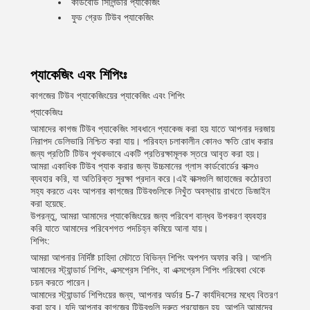
কার্ডবোর্ড সিলিন্ডার প্যাকেজিং
ফুড গ্রেড টিউব প্যাকেজিং
প্যাকেজিং এবং শিপিংঃ
কাগজের টিউব প্যাকেজিংয়ের প্যাকেজিং এবং শিপিং
প্যাকেজিংঃ
আমাদের কাগজ টিউব প্যাকেজিং সাবধানে প্যাকেজ করা হয় যাতে আপনার দরজায়
নিরাপদ ডেলিভারি নিশ্চিত করা যায়। পরিবহন চলাকালীন কোনও ক্ষতি রোধ করার
জন্য প্রতিটি টিউব পৃথকভাবে একটি প্রতিরক্ষামূলক স্তরে আবৃত করা হয়।
আমরা একাধিক টিউব প্যাক করার জন্য উচ্চমানের গ্লাস কার্ডবোর্ডের বাক্সও
ব্যবহার করি, যা অতিরিক্ত সুরক্ষা প্রদান করে।এই বাক্সগুলি জাহাজের কঠোরতা
সহ্য করতে এবং আপনার কাগজের টিউবগুলিকে নিখুঁত অবস্থায় রাখতে ডিজাইন
করা হয়েছে.
উপরন্তু, আমরা আমাদের প্যাকেজিংয়ের জন্য পরিবেশ বান্ধব উপকরণ ব্যবহার
করি যাতে আমাদের পরিবেশগত পদচিহ্ন কমিয়ে আনা যায়।
শিপিং:
আমরা আপনার নির্দিষ্ট চাহিদা মেটাতে বিভিন্ন শিপিং অপশন অফার করি। আপনি
আমাদের স্ট্যান্ডার্ড শিপিং, এক্সপ্রেস শিপিং, বা এক্সপ্রেস শিপিং পরিষেবা থেকে
চয়ন করতে পারেন।
আমাদের স্ট্যান্ডার্ড শিপিংয়ের জন্য, আপনার অর্ডার 5-7 কার্যদিবসের মধ্যে বিতরণ
করা হবে। যদি আপনার কাগজের টিউবগুলি দ্রুত প্রয়োজন হয়, আপনি আমাদের