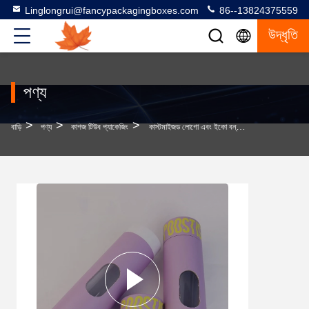
Linglongrui@fancypackagingboxes.com
86--13824375559
উদ্ধৃতি
পণ্য
>
>
>
বাড়ি
পণ্য
কাগজ টিউব প্যাকেজিং
কাস্টমাইজড লোগো এবং ইকো বন্ধুত্বপূর্ণ পোশাক কাগজ টিউব প্যাকেজিং উইন্ডো ফয়েল স্ট্যাম্প পৃষ্ঠের চিকিত্সা সঙ্গে