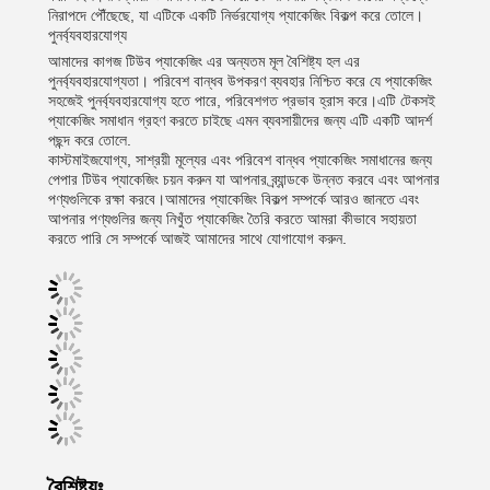
নিরাপদে পৌঁছেছে, যা এটিকে একটি নির্ভরযোগ্য প্যাকেজিং বিকল্প করে তোলে।
পুনর্ব্যবহারযোগ্য
আমাদের কাগজ টিউব প্যাকেজিং এর অন্যতম মূল বৈশিষ্ট্য হল এর
পুনর্ব্যবহারযোগ্যতা। পরিবেশ বান্ধব উপকরণ ব্যবহার নিশ্চিত করে যে প্যাকেজিং
সহজেই পুনর্ব্যবহারযোগ্য হতে পারে, পরিবেশগত প্রভাব হ্রাস করে।এটি টেকসই
প্যাকেজিং সমাধান গ্রহণ করতে চাইছে এমন ব্যবসায়ীদের জন্য এটি একটি আদর্শ
পছন্দ করে তোলে.
কাস্টমাইজযোগ্য, সাশ্রয়ী মূল্যের এবং পরিবেশ বান্ধব প্যাকেজিং সমাধানের জন্য
পেপার টিউব প্যাকেজিং চয়ন করুন যা আপনার ব্র্যান্ডকে উন্নত করবে এবং আপনার
পণ্যগুলিকে রক্ষা করবে।আমাদের প্যাকেজিং বিকল্প সম্পর্কে আরও জানতে এবং
আপনার পণ্যগুলির জন্য নিখুঁত প্যাকেজিং তৈরি করতে আমরা কীভাবে সহায়তা
করতে পারি সে সম্পর্কে আজই আমাদের সাথে যোগাযোগ করুন.
বৈশিষ্ট্যঃ