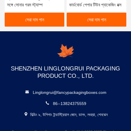
সঙ্গে সোনার গরম স্ট্যাম্প
কার্ডবোর্ড পেপার টিউব প্যাকেজিং বক্স
সেরা দাম পান
সেরা দাম পান
SHENZHEN LINGLONGRUI PACKAGING
PRODUCT CO., LTD.
Linglongrui@fancypackagingboxes.com
86--13824375559
বিল্ডিং ৯, উশিগাং ইন্ডাস্ট্রিয়াল জোন, ডালং, লংহুয়া, শেনঝেন