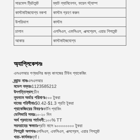
সারফেস ট্রিটমেন্ট
ম্যাট ল্যামিনেশন, ফয়েল স্ট্যাম্প
কাস্টমাইজযোগ্য নকশা
কাস্টম গ্রহণ করুন
উপরিভাগ
কাস্টম
চালান
এলসিএল, এফসিএল, এক্সপ্রেস, এয়ার শিপমেন্ট
আকার
কাস্টমাইজযোগ্য
অ্যাপ্লিকেশনঃ
এলএলআর পণ্যগুলির জন্য কাগজের টিউব প্যাকেজিং
ব্র্যান্ড নামঃ
এলএলআর
একটি বার্তা রেখে যান
মডেল নম্বরঃ
1123585212
উৎপত্তিস্থল:
চীন
আমরা শীঘ্রই আপনাকে আবার কল করব!
ন্যূনতম অর্ডার পরিমাণঃ
৫০০ টুকরা
দামের পরিসীমাঃ
$0.42-$1.3 প্রতি টুকরা
প্যাকেজিংয়ের বিবরণঃ
কার্টন প্যাকিং
ডেলিভারি সময়ঃ
১০-২০ দিন
অর্থ প্রদানের শর্তাবলী:
১০০% TT
সরবরাহের ক্ষমতাঃ
প্রতি মাসে ৯০০০০০০০০ টুকরা
শিপমেন্ট অপশনঃ
এলসিএল, এফসিএল, এক্সপ্রেস, এয়ার শিপমেন্ট
খরচ-কার্যকরঃ
হ্যাঁ।