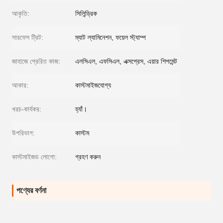
আকৃতি:
সিলিন্ড্রিক
সারফেস ট্রিট:
ম্যাট ল্যামিনেশন, ফয়েল স্ট্যাম্প
জাহাজে প্রেরিত কাজ:
এলসিএল, এফসিএল, এক্সপ্রেস, এয়ার শিপমেন্ট
আকার:
কাস্টমাইজযোগ্য
খরচ-কার্যকর:
হ্যাঁ।
উপরিভাগ:
কাস্টম
কাস্টমাইজড লোগো:
গ্রহণ করুন
পণ্যের বর্ণনা