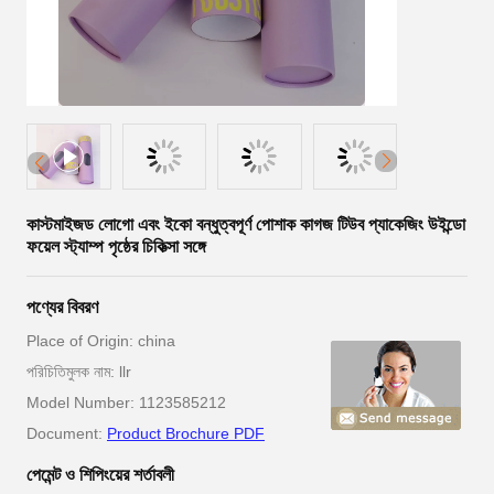
কাস্টমাইজড লোগো এবং ইকো বন্ধুত্বপূর্ণ পোশাক কাগজ টিউব প্যাকেজিং উইন্ডো
ফয়েল স্ট্যাম্প পৃষ্ঠের চিকিত্সা সঙ্গে
পণ্যের বিবরণ
Place of Origin: china
পরিচিতিমুলক নাম: llr
Model Number: 1123585212
Document:
Product Brochure PDF
পেমেন্ট ও শিপিংয়ের শর্তাবলী