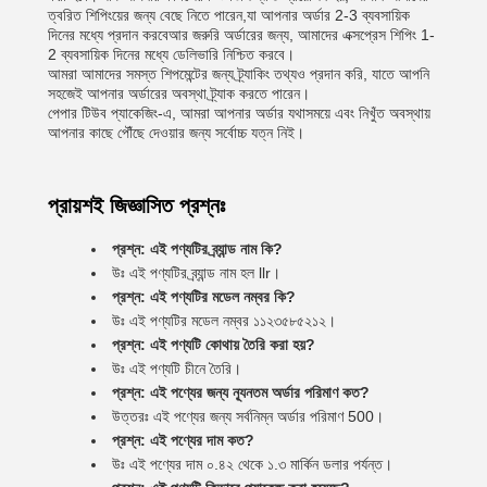
ত্বরিত শিপিংয়ের জন্য বেছে নিতে পারেন,যা আপনার অর্ডার 2-3 ব্যবসায়িক
দিনের মধ্যে প্রদান করবেআর জরুরি অর্ডারের জন্য, আমাদের এক্সপ্রেস শিপিং 1-
2 ব্যবসায়িক দিনের মধ্যে ডেলিভারি নিশ্চিত করবে।
আমরা আমাদের সমস্ত শিপমেন্টের জন্য ট্র্যাকিং তথ্যও প্রদান করি, যাতে আপনি
সহজেই আপনার অর্ডারের অবস্থা ট্র্যাক করতে পারেন।
পেপার টিউব প্যাকেজিং-এ, আমরা আপনার অর্ডার যথাসময়ে এবং নিখুঁত অবস্থায়
আপনার কাছে পৌঁছে দেওয়ার জন্য সর্বোচ্চ যত্ন নিই।
প্রায়শই জিজ্ঞাসিত প্রশ্নঃ
প্রশ্ন: এই পণ্যটির ব্র্যান্ড নাম কি?
উঃ এই পণ্যটির ব্র্যান্ড নাম হল llr।
প্রশ্ন: এই পণ্যটির মডেল নম্বর কি?
উঃ এই পণ্যটির মডেল নম্বর ১১২৩৫৮৫২১২।
প্রশ্ন: এই পণ্যটি কোথায় তৈরি করা হয়?
উঃ এই পণ্যটি চীনে তৈরি।
প্রশ্ন: এই পণ্যের জন্য ন্যূনতম অর্ডার পরিমাণ কত?
উত্তরঃ এই পণ্যের জন্য সর্বনিম্ন অর্ডার পরিমাণ 500।
প্রশ্ন: এই পণ্যের দাম কত?
উঃ এই পণ্যের দাম ০.৪২ থেকে ১.৩ মার্কিন ডলার পর্যন্ত।