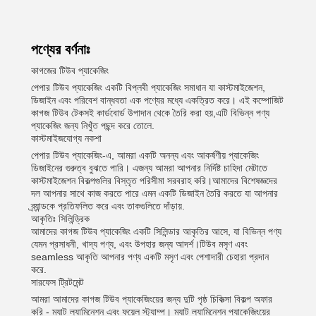
পণ্যের বর্ণনাঃ
কাগজের টিউব প্যাকেজিং
পেপার টিউব প্যাকেজিং একটি বিপ্লবী প্যাকেজিং সমাধান যা কাস্টমাইজেশন,
ডিজাইন এবং পরিবেশ বান্ধবতা এক পণ্যের মধ্যে একত্রিত করে। এই কম্পোজিট
কাগজ টিউব টেকসই কার্ডবোর্ড উপাদান থেকে তৈরি করা হয়,এটি বিভিন্ন পণ্য
প্যাকেজিং জন্য নিখুঁত পছন্দ করে তোলে.
কাস্টমাইজযোগ্য নকশা
পেপার টিউব প্যাকেজিং-এ, আমরা একটি অনন্য এবং আকর্ষণীয় প্যাকেজিং
ডিজাইনের গুরুত্ব বুঝতে পারি। এজন্য আমরা আপনার নির্দিষ্ট চাহিদা মেটাতে
কাস্টমাইজেশন বিকল্পগুলির বিস্তৃত পরিসীমা সরবরাহ করি।আমাদের বিশেষজ্ঞদের
দল আপনার সাথে কাজ করতে পারে এমন একটি ডিজাইন তৈরি করতে যা আপনার
ব্র্যান্ডকে প্রতিফলিত করে এবং তাকগুলিতে দাঁড়ায়.
আকৃতিঃ সিলিন্ড্রিক
আমাদের কাগজ টিউব প্যাকেজিং একটি সিলিন্ডার আকৃতির আসে, যা বিভিন্ন পণ্য
যেমন প্রসাধনী, খাদ্য পণ্য, এবং উপহার জন্য আদর্শ।টিউব মসৃণ এবং
seamless আকৃতি আপনার পণ্য একটি মসৃণ এবং পেশাদারী চেহারা প্রদান
করে.
সারফেস ট্রিটমেন্ট
আমরা আমাদের কাগজ টিউব প্যাকেজিংয়ের জন্য দুটি পৃষ্ঠ চিকিত্সা বিকল্প অফার
করি - ম্যাট ল্যামিনেশন এবং ফয়েল স্ট্যাম্প। ম্যাট ল্যামিনেশন প্যাকেজিংয়ের