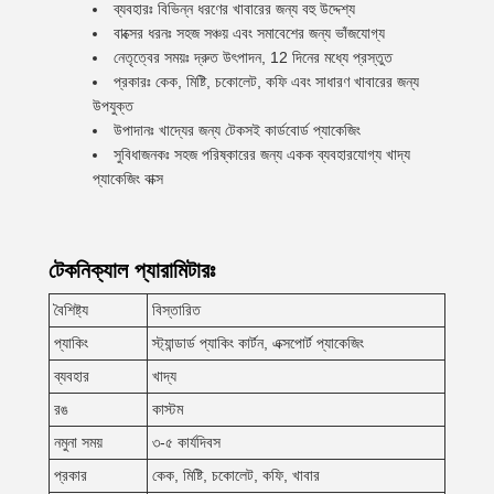
ব্যবহারঃ বিভিন্ন ধরণের খাবারের জন্য বহু উদ্দেশ্য
বাক্সের ধরনঃ সহজ সঞ্চয় এবং সমাবেশের জন্য ভাঁজযোগ্য
নেতৃত্বের সময়ঃ দ্রুত উৎপাদন, 12 দিনের মধ্যে প্রস্তুত
প্রকারঃ কেক, মিষ্টি, চকোলেট, কফি এবং সাধারণ খাবারের জন্য
উপযুক্ত
উপাদানঃ খাদ্যের জন্য টেকসই কার্ডবোর্ড প্যাকেজিং
সুবিধাজনকঃ সহজ পরিষ্কারের জন্য একক ব্যবহারযোগ্য খাদ্য
প্যাকেজিং বাক্স
টেকনিক্যাল প্যারামিটারঃ
বৈশিষ্ট্য
বিস্তারিত
প্যাকিং
স্ট্যান্ডার্ড প্যাকিং কার্টন, এক্সপোর্ট প্যাকেজিং
ব্যবহার
খাদ্য
রঙ
কাস্টম
নমুনা সময়
৩-৫ কার্যদিবস
প্রকার
কেক, মিষ্টি, চকোলেট, কফি, খাবার