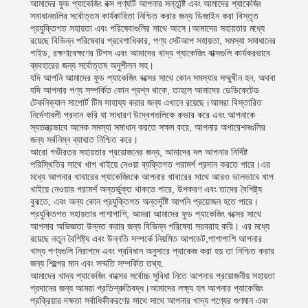
আমাদের ফুড প্যাকেজিং বক্স পণ্যটি আপনার সন্তুষ্টি এবং আমাদের প্যাকেজিং
সমাধানগুলির সর্বোত্তম কার্যকারিতা নিশ্চিত করার জন্য ডিজাইন করা বিস্তৃত
প্রযুক্তিগত সহায়তা এবং পরিষেবাগুলির সাথে আসে।আমাদের সহায়তার মধ্যে
রয়েছে বিভিন্ন পরিষেবার প্রবেশাধিকার, পণ্য সেটআপ সহায়তা, সমস্যা সমাধানের
গাইড, রক্ষণাবেক্ষণের টিপস এবং আমাদের খাদ্য প্যাকেজিং বাক্সগুলি কার্যকরভাবে
ব্যবহারের জন্য সর্বোত্তম অনুশীলন সহ।
যদি আপনি আমাদের ফুড প্যাকেজিং বক্সের সাথে কোন সমস্যার সম্মুখীন হন, অথবা
যদি আপনার পণ্য সম্পর্কিত কোন প্রশ্ন থাকে, তাহলে আমাদের ডেডিকেটেড
টেকনিক্যাল সাপোর্ট টিম সাহায্য করার জন্য এখানে রয়েছে।আমরা বিস্তারিত
নির্দেশাবলী প্রদান করি যা সাধারণ উদ্বেগগুলিকে কভার করে এবং আপনাকে
স্বতন্ত্রভাবে অনেক সমস্যা সমাধান করতে সক্ষম করে, আপনার অপারেশনগুলির
জন্য সর্বনিম্ন ব্যাঘাত নিশ্চিত করে।
আরো গভীরতর সহায়তার প্রয়োজনের জন্য, আমাদের দল আপনার নির্দিষ্ট
পরিস্থিতির সাথে খাপ খাইয়ে নেওয়া ব্যক্তিগত পরামর্শ প্রদান করতে পারে।এর
মধ্যে আপনার খাবারের প্যাকেজিংকে আপনার খাবারের সাথে আরও ভালভাবে খাপ
খাইয়ে নেওয়ার পরামর্শ অন্তর্ভুক্ত থাকতে পারে, উপকরণ এবং তাদের বৈশিষ্ট্য
বুঝতে, এবং অন্য কোন প্রযুক্তিগত অন্তর্দৃষ্টি আপনি প্রয়োজন হতে পারে।
প্রযুক্তিগত সহায়তার পাশাপাশি, আমরা আমাদের ফুড প্যাকেজিং বক্সের সাথে
আপনার অভিজ্ঞতা উন্নত করার জন্য বিভিন্ন পরিষেবা সরবরাহ করি। এর মধ্যে
রয়েছে নতুন বৈশিষ্ট্য এবং উন্নতি সম্পর্কে নিয়মিত আপডেট,পাশাপাশি আপনার
খাদ্য পণ্যগুলি নিরাপদে এবং প্রবিধান অনুসারে প্যাকেজ করা হয় তা নিশ্চিত করার
জন্য শিল্পের মান এবং সম্মতি সম্পর্কিত তথ্য.
আমাদের খাদ্য প্যাকেজিং বাক্সের সর্বোচ্চ সুবিধা নিতে আপনার প্রয়োজনীয় সহায়তা
প্রদানের জন্য আমরা প্রতিশ্রুতিবদ্ধ।আমাদের লক্ষ্য হল আপনার প্যাকেজিং
প্রক্রিয়ার দক্ষতা সর্বাধিকীকরণের সাথে সাথে আপনার খাদ্য পণ্যের গুণমান এবং