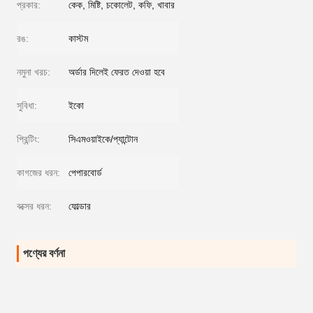
প্রকার:
কেক, মিষ্টি, চকোলেট, কফি, খাবার
রঙ:
কাস্টম
নমুনা খরচ:
অর্ডার দিলেই ফেরত দেওয়া হবে
সুবিধা:
ইকো
প্রিন্টিং:
সিএমওয়াইকে/প্যান্টোন
কাগজের ধরন:
পেপারবোর্ড
বক্সের ধরন:
ফোল্ডার
পণ্যের বর্ণনা