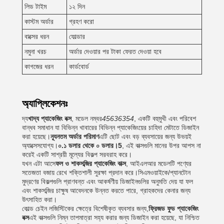
লিড টাইম
১২ দিন
কাস্টম অর্ডার
গ্রহণ করো
বাক্সের ধরন
ফোল্ডার
নমুনা খরচ
অর্ডার দেওয়ার পর টাকা ফেরত দেওয়া হবে
কাগজের ধরন
কার্ডবোর্ড
অ্যাপ্লিকেশনঃ
দ্য
খাদ্য প্যাকেজিং বক্স
, মডেল নম্বর
45636354
, একটি বহুমুখী এবং পরিবেশ
বান্ধব সমাধান যা বিভিন্ন খাবারের বিভিন্ন প্যাকেজিংয়ের চাহিদা মেটাতে ডিজাইন
করা হয়েছে।
ন্যূনতম অর্ডার পরিমাণ
এটি ছোট এবং বড় ব্যবসায়ের জন্য উভয়ই
অ্যাক্সেসযোগ্য।
০.১ ডলার থেকে ০ ডলার।5
, এই বাক্সগুলি মানের উপর আপস না
করেই একটি সাশ্রয়ী মূল্যের বিকল্প সরবরাহ করে।
যখন এটা আসে
ফল ও শাকসব্জির প্যাকেজিং বাক্স
, আইএলআর মডেলটি পণ্যের
সতেজতা বজায় রেখে শক্তিশালী সুরক্ষা প্রদান করে।সিএমওয়াইকে/প্যানটোন
মুদ্রণের বিকল্পগুলি প্রাণবন্ত এবং আকর্ষণীয় ডিজাইনগুলির অনুমতি দেয় যা ফল
এবং শাকসব্জির চাক্ষুষ আবেদনকে উন্নত করতে পারে, গ্রাহকদের কেনার জন্য
উৎসাহিত করা।
কোল্ড চেইন লজিস্টিকের ক্ষেত্রে বিশেষীকৃত ব্যবসার জন্য,
ফ্রিজড ফুড প্যাকেজিং
বক্স
এই বাক্সগুলি নিম্ন তাপমাত্রা সহ্য করার জন্য ডিজাইন করা হয়েছে, যা নিশ্চিত