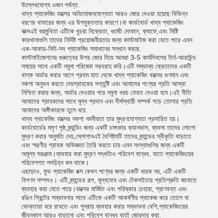
উল্লেখযোগ্য ওজন পর্যন্ত.
খাদ্য প্যাকেজিং বাক্সের অভিযোজনযোগ্যতা আরও জোর দেওয়া হয়েছে বিভিন্ন
ধরণের খাবারের জন্য এর উপযুক্ততার কারণে।বা কার্ডবোর্ড খাদ্য প্যাকেজিং
বাক্সএই বহুমুখিতা এটিকে খুচরা বিক্রেতা, গুর্মেট দোকান, ক্যাফে,এবং মিষ্টি
কারখানাগুলি তাদের নির্দিষ্ট প্রয়োজনীয়তার জন্য কাস্টমাইজ করা যেতে পারে এমন
এক-আকার-ফিট-সব প্যাকেজিং সমাধানের সন্ধান করছে.
কাস্টমাইজেশনের গুরুত্বের উপর জোর দিয়ে আমরা 3-5 কার্যদিবসের টার্ন-আরাউন্ড
সময়ের সাথে একটি নমুনা পরিষেবা সরবরাহ করি।এটি সম্ভাব্য ক্রেতাদের একটি
বাল্ক অর্ডার করার আগে প্রথম হাত থেকে খাদ্য প্যাকেজিং বাক্সের গুণমান এবং
নকশা অনুভব করতে দেয়গ্রাহকের সন্তুষ্টি এবং আমাদের পণ্যের প্রতি আস্থা
নিশ্চিত করার জন্য, অর্ডার দেওয়ার পরে নমুনা খরচ ফেরত দেওয়া হবে।এই নীতি
আমাদের গ্রাহকদের সাথে মূল্য প্রদান এবং দীর্ঘস্থায়ী সম্পর্ক গড়ে তোলার প্রতি
আমাদের অঙ্গীকারকে তুলে ধরে.
খাদ্য প্যাকেজিং বাক্সের নকশা নমনীয়তা তার মুদ্রণযোগ্যতা প্রসারিত হয়।
কার্ডবোর্ডের মসৃণ পৃষ্ঠ ব্র্যান্ডিং জন্য একটি চমৎকার ক্যানভাস, ব্যবসা তাদের লোগো
মুদ্রণ করার অনুমতি দেয়,স্লোগানএই বৈশিষ্ট্যটি তাদের ব্র্যান্ডের স্বীকৃতি বাড়াতে
এবং স্মরণীয় গ্রাহক অভিজ্ঞতা তৈরি করতে চায় এমন সংস্থাগুলির জন্য একটি
অমূল্য সরঞ্জাম।ব্যবহার করা মুদ্রণ পদ্ধতিও পরিবেশ বান্ধব, যাতে প্যাকেজিংয়ের
পরিবেশগত পদচিহ্ন কম থাকে।
এছাড়াও, ফুড প্যাকেজিং বক্স কেবল পণ্যের জন্য একটি ধারক নয়, এটি একটি
বিপণন সম্পদও। এটি ব্র্যান্ডের গল্প, মূল্যবোধ এবং টেকসইতার প্রতিশ্রুতি জানাতে
ব্যবহার করা যেতে পারে।বাক্সের মার্জিত এবং পরিষ্কার চেহারা, প্রাণবন্ত এবং
রঙিন প্রিন্টের সম্ভাবনার সাথে এটিকে একটি আকর্ষণীয় প্যাকেজ করে তোলে যা
ভোক্তারা ধরে রাখতে এবং পুনরায় ব্যবহার করার সম্ভাবনা বেশি,প্যাকেজিংয়ের
জীবনকাল আরও বাড়ানো এবং পরিবেশ বান্ধব বার্তা জোরদার করা.