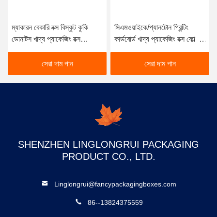
ম্যাকারন বেকারি বক্স বিস্কুট কুকি
সিএমওয়াইকে/প্যানটোন প্রিন্টিং
ডোনাটস খাদ্য প্যাকেজিং বক্স
কার্ডবোর্ড খাদ্য প্যাকেজিং বক্স ফোল্ডার
প্রস্তুতকারক
মিষ্টি স্বাদ জন্য ইকো বন্ধুত্বপূর্ণ কফি
সেরা দাম পান
সেরা দাম পান
SHENZHEN LINGLONGRUI PACKAGING
PRODUCT CO., LTD.
Linglongrui@fancypackagingboxes.com
86--13824375559