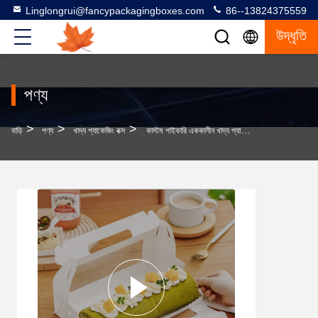
Linglongrui@fancypackagingboxes.com
86--13824375559
উদ্ধৃতি
পণ্য
>
>
>
বাড়ি
পণ্য
খাদ্য প্যাকেজিং বক্স
কাস্টম পাইকারি এককালীন খাদ্য প্যাকেজিং বক্স সুইস রোল কেক বক্স সরবরাহ