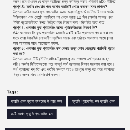
করুন।মনে রাখবেন যে বাল্ক অর্ডারের জন্য সর্বনিম্ন অর্ডার পরিমাণ 500 ইউনিট.
প্রশ্ন 3: অর্ডার দেওয়ার পরে আমার অর্ডারটি পেতে কতক্ষণ সময় লাগবে?
উত্তরঃ আইএলআর ফুড প্যাকেজিং বক্সের জন্য স্ট্যান্ডার্ড ডেলিভারি সময় অর্ডার
নিশ্চিতকরণ এবং পেমেন্ট প্রাপ্তির পর থেকে প্রায় 12 দিন।অর্ডার আকার এবং
নির্দিষ্ট প্রয়োজনীয়তা উপর ভিত্তি করে বিতরণ সময় পরিবর্তিত হতে পারে.
প্রশ্ন ৪: এলআর ফুড প্যাকেজিং বক্সের প্যাকেজিংয়ের বিবরণ কি?
A4: আমাদের llr ফুড প্যাকেজিং বক্সগুলি একটি কার্টন প্যাকেজে প্যাক করা হয়
যাতে তারা ট্রানজিট চলাকালীন সুরক্ষিত থাকে এবং দুর্দান্ত অবস্থায় আসে।দয়া
করে আমাদের সাথে আলোচনা করুন.
প্রশ্ন ৫: এলআর ফুড প্যাকেজিং বক্স কেনার জন্য কোন পেমেন্টের শর্তাবলী গ্রহণ
করা হয়?
উত্তরঃ আমরা টিটি (টেলিগ্রাফিক ট্রান্সফার) এর মাধ্যমে অর্থ প্রদান গ্রহণ
করি। অর্ডার নিশ্চিতকরণের পরে সম্পূর্ণ অর্থ প্রদানের বিবরণ সরবরাহ করা হবে।
অর্থ প্রদানের পদ্ধতি এবং শর্তাদি সম্পর্কে আরও তথ্যের জন্য দয়া করে আমাদের
বিক্রয় দলের সাথে যোগাযোগ করুন।
Tags:
ক্যান্ডি কেক ক্রাফ্ট কাগজের উপহার বাক্স
ফ্যান্সি প্যাকেজিং বক্স ক্যান্ডি কেক
মাল্টি-কলার ফ্যান্সি প্যাকেজিং বক্স