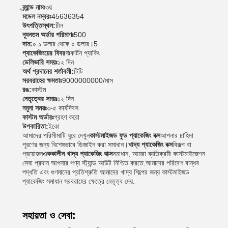
ব্র্যান্ড নামঃ
৩য়
মডেল নম্বরঃ
45636354
উৎপত্তিস্থল:
চীন
ন্যূনতম অর্ডার পরিমাণঃ
500
দাম:
০.১ ডলার থেকে ০ ডলার।5
প্যাকেজিংয়ের বিবরণঃ
কার্টন প্যাকিং
ডেলিভারি সময়ঃ
১২ দিন
অর্থ প্রদানের শর্তাবলী:
টিটি
সরবরাহের ক্ষমতাঃ
9000000000/মাস
রঙ:
কাস্টম
নেতৃত্বের সময়ঃ
১২ দিন
নমুনা সময়ঃ
৩-৫ কার্যদিবস
কাস্টম অর্ডারঃ
গ্রহণ করো
উপকারিতা:
ইকো
আমাদের পরিসীমাটি ঘুরে দেখুন
কাস্টমাইজড ফুড প্যাকেজিং বক্স
আপনার চাহিদা
পূরণের জন্য বিশেষভাবে ডিজাইন করা সমাধান।
খাদ্য প্যাকেজিং বক্স
বিকল্প বা
প্রয়োজন
এককালীন খাদ্য প্যাকেজিং বাক্স
সমাধান, আমরা ব্যতিক্রমী কাস্টমাইজেশন
সেবা প্রদান আপনার পণ্য স্ট্যান্ড আউট নিশ্চিত করতে.আমাদের পরিবেশ বান্ধব
পদ্ধতি এবং গুণমানের প্রতিশ্রুতি আমাদের খাদ্য শিল্পের জন্য কাস্টমাইজড
প্যাকেজিং সমাধান সরবরাহের ক্ষেত্রে নেতৃত্ব দেয়.
সহায়তা ও সেবা: