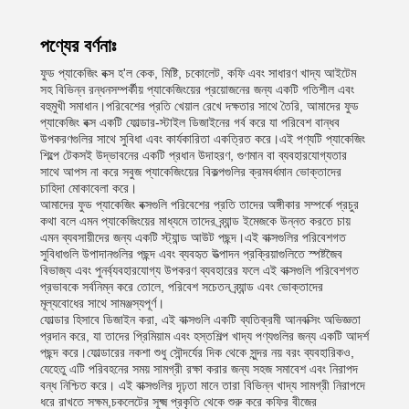
পণ্যের বর্ণনাঃ
ফুড প্যাকেজিং বক্স হ'ল কেক, মিষ্টি, চকোলেট, কফি এবং সাধারণ খাদ্য আইটেম
সহ বিভিন্ন রন্ধনসম্পর্কীয় প্যাকেজিংয়ের প্রয়োজনের জন্য একটি গতিশীল এবং
বহুমুখী সমাধান।পরিবেশের প্রতি খেয়াল রেখে দক্ষতার সাথে তৈরি, আমাদের ফুড
প্যাকেজিং বক্স একটি ফোল্ডার-স্টাইল ডিজাইনের গর্ব করে যা পরিবেশ বান্ধব
উপকরণগুলির সাথে সুবিধা এবং কার্যকারিতা একত্রিত করে।এই পণ্যটি প্যাকেজিং
শিল্পে টেকসই উদ্ভাবনের একটি প্রধান উদাহরণ, গুণমান বা ব্যবহারযোগ্যতার
সাথে আপস না করে সবুজ প্যাকেজিংয়ের বিকল্পগুলির ক্রমবর্ধমান ভোক্তাদের
চাহিদা মোকাবেলা করে।
আমাদের ফুড প্যাকেজিং বক্সগুলি পরিবেশের প্রতি তাদের অঙ্গীকার সম্পর্কে প্রচুর
কথা বলে এমন প্যাকেজিংয়ের মাধ্যমে তাদের ব্র্যান্ড ইমেজকে উন্নত করতে চায়
এমন ব্যবসায়ীদের জন্য একটি স্ট্যান্ড আউট পছন্দ।এই বাক্সগুলির পরিবেশগত
সুবিধাগুলি উপাদানগুলির পছন্দ এবং ব্যবহৃত উত্পাদন প্রক্রিয়াগুলিতে স্পষ্টজৈব
বিভাজ্য এবং পুনর্ব্যবহারযোগ্য উপকরণ ব্যবহারের ফলে এই বাক্সগুলি পরিবেশগত
প্রভাবকে সর্বনিম্ন করে তোলে, পরিবেশ সচেতন ব্র্যান্ড এবং ভোক্তাদের
মূল্যবোধের সাথে সামঞ্জস্যপূর্ণ।
ফোল্ডার হিসাবে ডিজাইন করা, এই বাক্সগুলি একটি ব্যতিক্রমী আনবক্সিং অভিজ্ঞতা
প্রদান করে, যা তাদের প্রিমিয়াম এবং হস্তশিল্প খাদ্য পণ্যগুলির জন্য একটি আদর্শ
পছন্দ করে।ফোল্ডারের নকশা শুধু সৌন্দর্যের দিক থেকে সুন্দর নয় বরং ব্যবহারিকও,
যেহেতু এটি পরিবহনের সময় সামগ্রী রক্ষা করার জন্য সহজ সমাবেশ এবং নিরাপদ
বন্ধ নিশ্চিত করে। এই বাক্সগুলির দৃঢ়তা মানে তারা বিভিন্ন খাদ্য সামগ্রী নিরাপদে
ধরে রাখতে সক্ষম,চকলেটের সূক্ষ্ম প্রকৃতি থেকে শুরু করে কফির বীজের