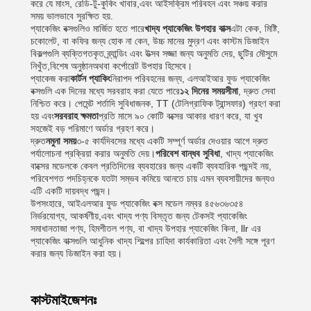
করে যে মাংস, রেডি-টু-কুকিং খাবার,এবং আইসক্রিম পরিবহন এবং সঞ্চয় করার
সময় ভালভাবে সুরক্ষিত হয়.
প্যাকেজিং বক্সগুলিও মার্জিত হতে পারে
খাদ্য প্যাকেজিং উপহার বাক্স
এটা কেক, মিষ্টি,
চকোলেট, বা কফির জন্য হোক না কেন, উচ্চ মানের মুদ্রণ এবং কাস্টম ডিজাইন
বিকল্পগুলি ব্যক্তিগতকৃত ব্র্যান্ডিং এবং উত্সব সজ্জা জন্য অনুমতি দেয়, ছুটির মৌসুমে
নিখুঁত,বিশেষ অনুষ্ঠানঅথবা কর্পোরেট উপহার হিসেবে।
প্যাকেজ করা
কার্টন প্যাকিং
নিরাপদ পরিবহনের জন্য, এলআইআর ফুড প্যাকেজিং
বক্সগুলি এক দিনের মধ্যে সরবরাহ করা যেতে পারে
১২ দিনের সময়সীমা
, দ্রুত সেবা
নিশ্চিত করে। পেমেন্ট শর্তাদি সুবিধাজনক, TT (টেলিগ্রাফিক ট্রান্সফার) গ্রহণ করা
হয় এবং
সরবরাহ ক্ষমতা
প্রতি মাসে ৯০ কোটি বক্সের আকার ধারণ করে, যা খুব
সহজেই বড় পরিমাণে অর্ডার গ্রহণ করে।
দ্রুত
নমুনা সময়
৩-৫ কার্যদিবসের মধ্যে একটি সম্পূর্ণ অর্ডার দেওয়ার আগে দ্রুত
পর্যালোচনা প্রক্রিয়া করার অনুমতি দেয়।
পরিবেশ বান্ধব সুবিধা
, খাদ্য প্যাকেজিং
বাক্সের মডেলকে কেবল প্রতিদিনের ব্যবহারের জন্য একটি ব্যবহারিক পছন্দই নয়,
পরিবেশগত পদচিহ্নকে যতটা সম্ভব কমিয়ে আনতে চায় এমন ব্যবসায়ীদের জন্যও
এটি একটি দায়বদ্ধ পছন্দ।
উপসংহারে, আইএলআর ফুড প্যাকেজিং বক্স মডেল নম্বর ৪৫৬৩৬৩৫৪
নির্ভরযোগ্য, আকর্ষণীয়,এবং খাদ্য পণ্য বিস্তৃত জন্য টেকসই প্যাকেজিং
সমাধানতাজা পণ্য, হিমশীতল পণ্য, বা খাদ্য উপহার প্যাকেজিং কিনা, llr এর
প্যাকেজিং বাক্সগুলি আধুনিক খাদ্য শিল্পের চাহিদা কার্যকারিতা এবং শৈলী সঙ্গে পূরণ
করার জন্য ডিজাইন করা হয়।
কাস্টমাইজেশনঃ