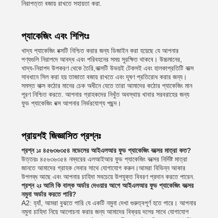
নিরাপত্তা বজায় রাখতে সহায়তা করা.
প্যাকেজিং এবং শিপিংঃ
খাদ্য প্যাকেজিং বক্সটি নিশ্চিত করার জন্য ডিজাইন করা হয়েছে যে আপনার
পণ্যগুলি নিরাপদে আবদ্ধ এবং পরিবহনের সময় সুরক্ষিত থাকবে। উচ্চমানের,
খাদ্য-নিরাপদ উপকরণ থেকে তৈরি,বাক্সটি উভয়ই টেকসই এবং হালকাপ্রতিটি বাক্স
সাবধানে সিল করা হয় তাজাতা বজায় রাখতে এবং দূষণ প্রতিরোধ করার জন্য।
সমস্ত বাক্স কঠোর মানের চেক অধীনে যেতে তারা আমাদের কঠোর প্যাকেজিং মান
পূরণ নিশ্চিত করতে. আপনার গ্রাহকদের নিখুঁত অবস্থায় খাবার সরবরাহের জন্য
ফুড প্যাকেজিং বক্স আপনার নির্ভরযোগ্য পছন্দ।
প্রায়শই জিজ্ঞাসিত প্রশ্নঃ
প্রশ্ন ১ঃ ৪৫৬৩৬৩৫৪ মডেলের আইএলআর ফুড প্যাকেজিং বক্সের মাত্রা কত?
উত্তরঃ ৪৫৬৩৬৩৫৪ নম্বরের এলআইআর ফুড প্যাকেজিং বক্সের নির্দিষ্ট মাত্রা
জানতে আমাদের গ্রাহক সেবার সাথে যোগাযোগ করুন।আমরা বিভিন্ন আকার
উপলব্ধ আছে এবং আপনার চাহিদা সবচেয়ে উপযুক্ত বিবরণ প্রদান করতে পারেন.
প্রশ্ন ২ঃ আমি কি বাল্ক অর্ডার দেওয়ার আগে আইএলআর ফুড প্যাকেজিং বক্সের
নমুনা অর্ডার করতে পারি?
A2: হ্যাঁ, আমরা বুঝতে পারি যে একটি নমুনা দেখা গুরুত্বপূর্ণ হতে পারে। আপনার
নমুনা চাহিদা নিয়ে আলোচনা করার জন্য আমাদের বিক্রয় দলের সাথে যোগাযোগ