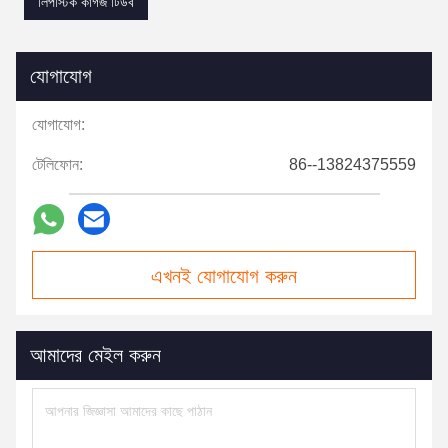
লিপস্টিক কাগজ টিউব
যোগাযোগ
যোগাযোগ:
টেলিফোন:
86--13824375559
এখনই যোগাযোগ করুন
আমাদের মেইল করুন