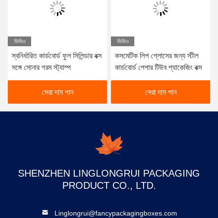
ভিডিও
ভিডিও
স্বনির্ধারিত কার্ডবোর্ড ফুল সিলিন্ডার বক্স
কসমেটিক লিপ গ্লোসের জন্য স্টীল
সঙ্গে সোনার গরম স্ট্যাম্প
কার্ডবোর্ড পেপার টিউব প্যাকেজিং বক্স
সেরা দাম পান
সেরা দাম পান
SHENZHEN LINGLONGRUI PACKAGING
PRODUCT CO., LTD.
Linglongrui@fancypackagingboxes.com