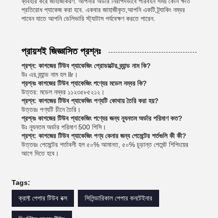
ব্যবহার করে জাহাজীকরণ. আপনার অর্ডার নিরাপদভাবে পরিবহন সময় কোন ক্ষতি
প্রতিরোধ প্যাকেজ করা হবে. একবার জাহাজীকৃত,আপনি একটি ট্র্যাকিং নম্বর
পাবেন যাতে আপনি ডেলিভারি স্ট্যাটাস পর্যবেক্ষণ করতে পারেন.
প্রায়শই জিজ্ঞাসিত প্রশ্নঃ
প্রশ্ন: কাগজের টিউব প্যাকেজিং প্রোডাক্টের ব্র্যান্ড নাম কি?
উঃ এর ব্র্যান্ড নাম হল llr।
প্রশ্নঃ কাগজের টিউব প্যাকেজিং পণ্যের মডেল নম্বর কি?
উত্তর: মডেল নম্বর ১১২৩৫৮৫২১২।
প্রশ্ন: কাগজের টিউব প্যাকেজিং পণ্যটি কোথায় তৈরি করা হয়?
উত্তরঃ পণ্যটি চীনে তৈরি।
প্রশ্নঃ কাগজের টিউব প্যাকেজিং পণ্যের জন্য ন্যূনতম অর্ডার পরিমাণ কত?
উঃ ন্যূনতম অর্ডার পরিমাণ 500 পিসি।
প্রশ্ন: কাগজের টিউব প্যাকেজিং পণ্য কেনার জন্য পেমেন্টের শর্তগুলি কী কী?
উত্তরঃ পেমেন্টের শর্তাবলী হল ৫০% আমানত, ৫০% চূড়ান্ত পেমেন্ট শিপিংয়ের
আগে দিতে হবে।
Tags:
ক্রাফ্ট পেপার টিউব বক্স
সিলিন্ডারিকাল পেপার কনটেইনার