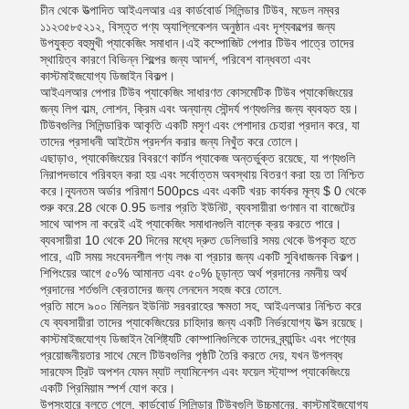
চীন থেকে উত্পাদিত আইএলআর এর কার্ডবোর্ড সিলিন্ডার টিউব, মডেল নম্বর
১১২৩৫৮৫২১২, বিস্তৃত পণ্য অ্যাপ্লিকেশন অনুষ্ঠান এবং দৃশ্যকল্পের জন্য
উপযুক্ত বহুমুখী প্যাকেজিং সমাধান।এই কম্পোজিট পেপার টিউব পাত্রে তাদের
স্থায়িত্ব কারণে বিভিন্ন শিল্পের জন্য আদর্শ, পরিবেশ বান্ধবতা এবং
কাস্টমাইজযোগ্য ডিজাইন বিকল্প।
আইএলআর পেপার টিউব প্যাকেজিং সাধারণত কোসমেটিক টিউব প্যাকেজিংয়ের
জন্য লিপ বাল্ম, লোশন, ক্রিম এবং অন্যান্য সৌন্দর্য পণ্যগুলির জন্য ব্যবহৃত হয়।
টিউবগুলির সিলিন্ডারিক আকৃতি একটি মসৃণ এবং পেশাদার চেহারা প্রদান করে, যা
তাদের প্রসাধনী আইটেম প্রদর্শন করার জন্য নিখুঁত করে তোলে।
এছাড়াও, প্যাকেজিংয়ের বিবরণে কার্টন প্যাকেজ অন্তর্ভুক্ত রয়েছে, যা পণ্যগুলি
নিরাপদভাবে পরিবহন করা হয় এবং সর্বোত্তম অবস্থায় বিতরণ করা হয় তা নিশ্চিত
করে।ন্যূনতম অর্ডার পরিমাণ 500pcs এবং একটি খরচ কার্যকর মূল্য $ 0 থেকে
শুরু করে.28 থেকে 0.95 ডলার প্রতি ইউনিট, ব্যবসায়ীরা গুণমান বা বাজেটের
সাথে আপস না করেই এই প্যাকেজিং সমাধানগুলি বাল্কে ক্রয় করতে পারে।
ব্যবসায়ীরা 10 থেকে 20 দিনের মধ্যে দ্রুত ডেলিভারি সময় থেকে উপকৃত হতে
পারে, এটি সময় সংবেদনশীল পণ্য লঞ্চ বা প্রচার জন্য একটি সুবিধাজনক বিকল্প।
শিপিংয়ের আগে ৫০% আমানত এবং ৫০% চূড়ান্ত অর্থ প্রদানের নমনীয় অর্থ
প্রদানের শর্তগুলি ক্রেতাদের জন্য লেনদেন সহজ করে তোলে.
প্রতি মাসে ৯০০ মিলিয়ন ইউনিট সরবরাহের ক্ষমতা সহ, আইএলআর নিশ্চিত করে
যে ব্যবসায়ীরা তাদের প্যাকেজিংয়ের চাহিদার জন্য একটি নির্ভরযোগ্য উত্স রয়েছে।
কাস্টমাইজযোগ্য ডিজাইন বৈশিষ্ট্যটি কোম্পানিগুলিকে তাদের ব্র্যান্ডিং এবং পণ্যের
প্রয়োজনীয়তার সাথে মেলে টিউবগুলির পৃষ্ঠটি তৈরি করতে দেয়, যখন উপলব্ধ
সারফেস ট্রিট অপশন যেমন ম্যাট ল্যামিনেশন এবং ফয়েল স্ট্যাম্প প্যাকেজিংয়ে
একটি প্রিমিয়াম স্পর্শ যোগ করে।
উপসংহারে বলতে গেলে, কার্ডবোর্ড সিলিন্ডার টিউবগুলি উচ্চমানের, কাস্টমাইজযোগ্য