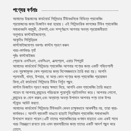
পণ্যের বর্ণনাঃ
আমাদের উচ্চমানের কার্ডবোর্ড সিলিন্ডার টিউবগুলিকে বিভিন্ন প্যাকেজিং
প্রয়োজনের জন্য ডিজাইন করা হয়েছে। এই সিলিন্ডারিক কাগজের টিউব প্যাকেজিং
সমাধানগুলি বহুমুখী, টেকসই,এবং সম্পূর্ণরূপে আপনার অনন্য প্রয়োজনীয়তা
অনুসারে কাস্টমাইজযোগ্য.
আকৃতিঃ সিলিন্ড্রিক
কাস্টমাইজযোগ্য নকশাঃ কাস্টম গ্রহণ করুন
খরচ-কার্যকরঃ হ্যাঁ
পৃষ্ঠঃ কাস্টমাইজড
প্রেরণঃ এলসিএল, এফসিএল, এক্সপ্রেস, এয়ার শিপমেন্ট
আমাদের কার্ডবোর্ড সিলিন্ডার প্যাকেজিং আপনার পণ্যের জন্য একটি শক্তিশালী
এবং সুরক্ষামূলক কেস প্রদানের জন্য বিশেষজ্ঞভাবে তৈরি করা হয়। আপনি
প্রসাধনী, খাদ্য, উপহার, বা অন্য কোন পণ্যের জন্য প্যাকেজিং প্রয়োজন
কিনা,এই কার্ডবোর্ড সিলিন্ডার টিউব নিখুঁত পছন্দ.
কাস্টম ডিজাইন গ্রহণ করার ক্ষমতা দিয়ে, আপনি এমন প্যাকেজিং তৈরি করতে
পারেন যা আপনার ব্র্যান্ডের পরিচয়কে পুরোপুরি প্রতিফলিত করে। আপনার লোগো,
ব্র্যান্ডের রং যোগ করুন,এবং অন্যান্য অনন্য উপাদান আপনার পণ্য তাক উপর
স্ট্যান্ড আউট করতে.
আমাদের কার্ডবোর্ড সিলিন্ডার টিউবগুলি কেবল চাক্ষুষভাবে আকর্ষণীয় নয়, তারা ব্যয়-
কার্যকরও। আপনি ব্যাংকটি ভাঙতে ছাড়াই প্রিমিয়াম প্যাকেজিং সমাধানগুলি
উপভোগ করতে পারেন।এটি তাদের প্যাকেজিংয়ের গুণমান বাড়াতে এবং একই সাথে
খরচ নিয়ন্ত্রণে রাখতে চায় এমন ব্যবসায়ীদের জন্য তাদের একটি আদর্শ পছন্দ করে
তোলে.