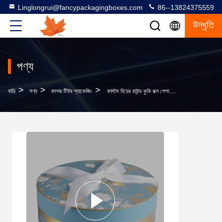
Linglongrui@fancypackagingboxes.com
86--13824375559
উদ্ধৃতি
পণ্য
>
>
>
বাড়ি
পণ্য
কাগজ টিউব প্যাকেজিং
কাস্টম বিয়ের রাউন্ড কুকি বক্স পেপার টিউব প্যাকেজিং সিলিন্ডারিক পণ্যগুলির জন্য চূড়ান্ত প্যাকেজিং সমাধান