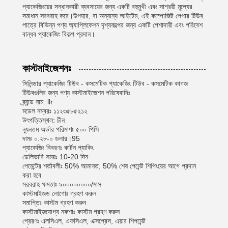
প্যাকেজিংয়ের সন্ধানকারী ব্যবসায়ের জন্য একটি বহুমুখী এবং সাশ্রয়ী মূল্যের
সমাধান সরবরাহ করে।উপহার, বা অন্যান্য আইটেম, এই কম্পোজিট পেপার টিউব
পাত্রে বিভিন্ন পণ্য অ্যাপ্লিকেশন দৃশ্যকল্পের জন্য একটি পেশাদারী এবং পরিবেশ
বান্ধব প্যাকেজিং বিকল্প প্রদান।
কাস্টমাইজেশনঃ
সিলিন্ডার প্যাকেজিং টিউব - কসমেটিক প্যাকেজিং টিউব - কসমেটিক কাগজ
টিউবগুলির জন্য পণ্য কাস্টমাইজেশন পরিষেবাদিঃ
ব্র্যান্ড নাম: llr
মডেল নম্বরঃ ১১২৩৫৮৫২১২
উৎপত্তিস্থল: চীন
ন্যূনতম অর্ডার পরিমাণঃ ৫০০ পিসি
দামঃ ০.২৮-০ ডলার।95
প্যাকেজিং বিবরণঃ কার্টন প্যাকিং
ডেলিভারি সময়ঃ 10-20 দিন
পেমেন্টের শর্তাবলীঃ 50% আমানত, 50% শেষ পেমেন্ট শিপিংয়ের আগে প্রদান
করা হবে
সরবরাহ ক্ষমতাঃ ৯০০০০০০০০/মাস
কাস্টমাইজড লোগোঃ গ্রহণ করুন
সমাপ্তিঃ কাস্টম গ্রহণ করুন
কাস্টমাইজযোগ্য নকশাঃ কাস্টম গ্রহণ করুন
প্রেরণঃ এলসিএল, এফসিএল, এক্সপ্রেস, এয়ার শিপমেন্ট